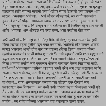
या भोकंजा खेळात राज्य असणाऱ्याने भिंतीकडे तोंड करून दोन्ही हात डोळावर
ठेवून आकडे मोजायचे... १०, २०, ३०... असे १०० पर्यंत. मग एकेकाला हुडकून
काढायचं आणि त्याच्या नावानी परत भिंतीवर त्याच ठिकाणी परत जाऊन थाप
मारून "अमक्याचा भोकंजा..." असं जोरात ओरडायचं. जर त्याने सगळ्यांना
हुडकलं तर जो पहिला सापडला त्याच्यावर राज्य. पण जर का हुडकताना तो
भिंतीपासून दूर गेला आणि अजून न सापडलेल्या कोणी भिंतीवर येवून थाप मारली
आणि "भोकंजा" असं ओरडलं तर परत राज्य. असा काहीसा खेळ होता.
कधी कधी मी आणि माझे काही मित्र मैत्रिणी मिळून एखाद्या नव्या खेळाडूची
किंवा एखाद्या रड्या मुलीची खूप गंमत करायचो. भिंतीकडे तोंड करून आकडे
म्हणत असताना आम्ही तीन चार जण त्याच्या (किंवा तिच्या, बऱ्याच वेळेला
मुलगीच असायची) अगदी मागेच एका ओळीत उभे रहायचो आणि शंभर म्हणून मागे
वळून पाहाताच एकदम तीन-चार जण तिच्या नावाने भोकंजा म्हणून ओरडायचो.
तिला आमच्या सर्वांची नावे पुकारून भोकंजा करायला वेळच मिळायचा नाही.
कधी-कधी भोकंज्याच्या जागेच्या जवळच आम्ही बरेच जण लपून बसायचो आणि
राज्य असणारा खेळाडू जरा भिंतीपासून दूर गेला की सगळे एका ओळीत धावतच
भितीकडे जायचो... आणि भोकंजा करायचो. यातही आम्ही लबाडी करायचो
कधीकधी... राज्य असणाऱ्याला बऱ्याच वेळा पहिल्या एक-दोघांची नावं
पुकारायला वेळ मिळायचा... मग कधी कधी एखाद्या रड्या खेळाडूला आम्ही पुढे
ठेवायचो आणि त्याच्या मागून भोकंजा करायला जातोय असं दाखवायचो आणि
त्याचा भोकंजा राज्य असणाऱ्याने लावल्यावर मागचे खेळाडू भोकंजा करायचेच
नाहीत... मग रांगेत पहिल्या असणाऱ्या त्या बचाऱ्यावर राज्य यायचं.