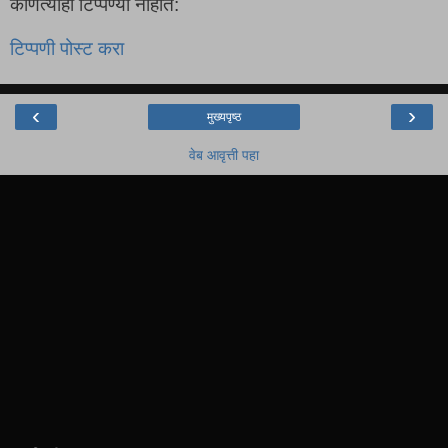
कोणत्याही टिप्पण्‍या नाहीत:
टिप्पणी पोस्ट करा
‹
›
मुख्यपृष्ठ
वेब आवृत्ती पहा