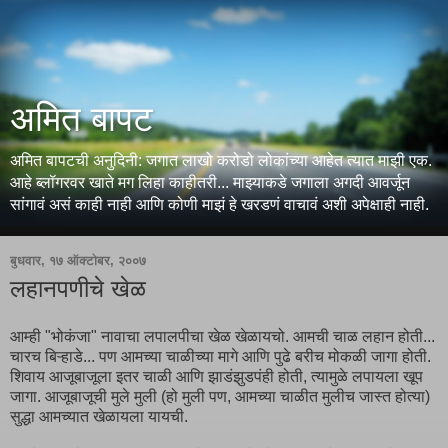
अमित बापट
अमित बापटची अनुदिनी: जगात लाखो करोडो लोकांच्या आहेत त्यात माझी एक.
आहे ब्लॉगरवर खाते मग लिहा काहीतरी... माझ्याकडे जगाला अगदी आवर्जून
सांगावं असं काही नाही आणि कोणी माझं हे खरडणं वाचावं अशी अपेक्षाही नाही.
बुधवार, १७ ऑक्टोबर, २००७
लहानपणीचे खेळ
आम्ही "भोकंजा" नावाचा लपालपीचा खेळ खेळायचो. आमची चाळ लहान होती...
चारच बिऱ्हाडे... पण आमच्या चाळीच्या मागे आणि पुढे बरीच मोकळी जागा होती.
शिवाय आजूबाजूला इतर चाळी आणि झाडंझुडपंही होती, त्यामुळे लपायला खूप
जागा. आजूबाजूची मुले मुली (हो मुली पण, आमच्या चाळीत मुलीच जास्त होत्या)
सुद्धा आमच्यात खेळायला यायची.