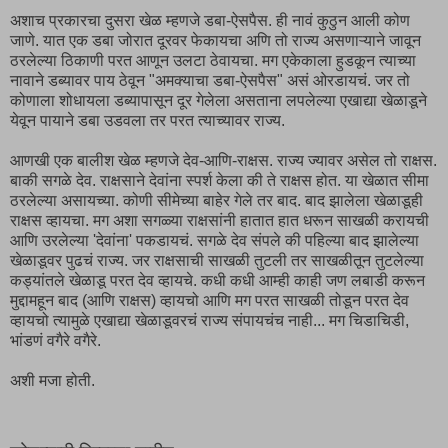
अशाच प्रकारचा दुसरा खेळ म्हणजे डबा-ऐसपैस. ही नावं कुठुन आली कोण
जाणे. यात एक डबा जोरात दूरवर फेकायचा अणि तो राज्य असणाऱ्याने जावून
ठरलेल्या ठिकाणी परत आणून उलटा ठेवायचा. मग एकेकाला हुडकून त्याच्या
नावाने डब्यावर पाय ठेवून "अमक्याचा डबा-ऐसपैस" असं ओरडायचं. जर तो
कोणाला शोधायला डब्यापासून दूर गेलेला असताना लपलेल्या एखाद्या खेळाडूने
येवून पायाने डबा उडवला तर परत त्याच्यावर राज्य.
आणखी एक बालीश खेळ म्हणजे देव-आणि-राक्षस. राज्य ज्यावर असेल तो राक्षस.
बाकी सगळे देव. राक्षसाने देवांना स्पर्श केला की ते राक्षस होत. या खेळात सीमा
ठरलेल्या असायच्या. कोणी सीमेच्या बाहेर गेले तर बाद. बाद झालेला खेळाडूही
राक्षस व्हायचा. मग अशा सगळ्या राक्षसांनी हातात हात धरून साखळी करायची
आणि उरलेल्या 'देवांना' पकडायचं. सगळे देव संपले की पहिल्या बाद झालेल्या
खेळाडूवर पुढचं राज्य. जर राक्षसाची साखळी तुटली तर साखळीतून तुटलेल्या
कड्यांतले खेळाडू परत देव व्हायचे. कधी कधी आम्ही काही जण लबाडी करून
मुद्दामहून बाद (आणि राक्षस) व्हायचो आणि मग परत साखळी तोडून परत देव
व्हायचो त्यामुळे एखाद्या खेळाडूवरचं राज्य संपायचंच नाही... मग चिडाचिडी,
भांडणं वगैरे वगैरे.
अशी मजा होती.