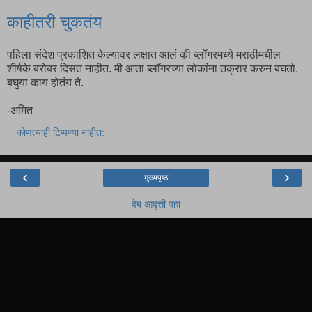
काहीतरी चुकतंय
पहिला संदेश प्रकाशित केल्यावर लक्षात आलं की ब्लॉगरमध्ये मराठीमधील
शीर्षके बरोबर दिसत नाहीत. मी आता ब्लॉगरच्या लोकांना तक्रार करुन बघतो.
बघुया काय होतंय ते.
-अमित
कोणत्याही टिप्पण्‍या नाहीत:
‹
›
मुख्यपृष्ठ
वेब आवृत्ती पहा