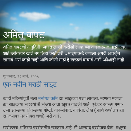
अमित बापट
अमित बापटची अनुदिनी: जगात लाखो करोडो लोकांच्या आहेत त्यात माझी एक.
आहे ब्लॉगरवर खाते मग लिहा काहीतरी... माझ्याकडे जगाला अगदी आवर्जून
सांगावं असं काही नाही आणि कोणी माझं हे खरडणं वाचावं अशी अपेक्षाही नाही.
शुक्रवार, १८ मार्च, २००५
एक नवीन मराठी साइट
काही महिन्यांपूर्वी मला
मनोगत.कॉम
ह्या साइटचा पत्ता लागला. म्हणता म्हणता
ह्या साइटच्या सदस्यांची संख्या आता खूपच वाढली आहे. एकंदर स्वरूप गप्पा-
टप्पा इकडच्या तिकडच्या गोष्टी, वाद-संवाद, कविता, लेख (आणि अर्थातच ह्या
सगळ्यावर मनसोक्त चर्चा) असे आहे.
खरोखरच अतिशय प्रशंसनीय उपक्रम आहे. मी आस्वाद दररोजच घेतो. मधूनच