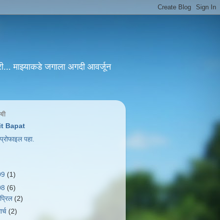
ी... माझ्याकडे जगाला अगदी आवर्जून
षयी
t Bapat
ण प्रोफाइल पहा.
09
(1)
08
(6)
एप्रिल
(2)
ार्च
(2)