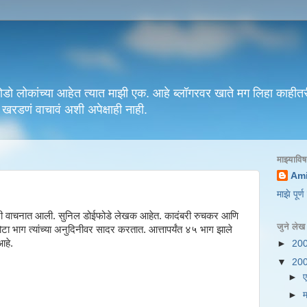
 लोकांच्या आहेत त्यात माझी एक. आहे ब्लॉगरवर खाते मग लिहा काहीतर
 खरडणं वाचावं अशी अपेक्षाही नाही.
माझ्यावि
Ami
माझे पूर्
ी वाचनात आली. सुनिल डोईफोडे लेखक आहेत. कादंबरी रुचकर आणि
जुने लेख
भाग त्यांच्या अनुदिनीवर सादर करतात. आत्तापर्यंत ४५ भाग झाले
हे.
►
20
▼
20
►
►
म