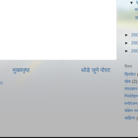
▼
फ
मर
उ
►
20
►
20
►
20
विषय
मुख्यपृष्ठ
थोडे जुने पोस्ट
क्रिकेट
खेळ
(2)
m)
तंत्रज्ञान
गिर्यारोह
मनोरंजन
संकेत स
साहित्य