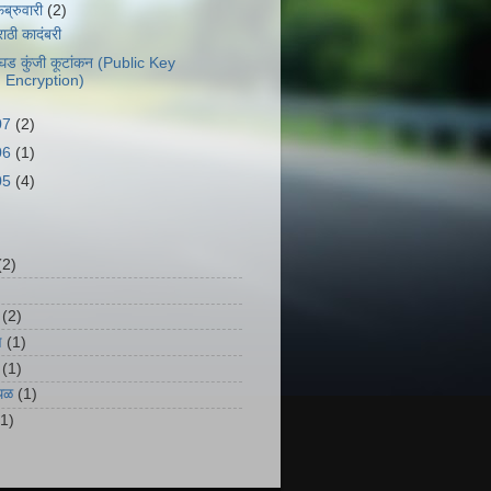
ेब्रुवारी
(2)
ाठी कादंबरी
घड कुंजी कूटांकन (Public Key
Encryption)
07
(2)
06
(1)
05
(4)
(2)
(2)
ण
(1)
(1)
्थळ
(1)
(1)