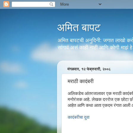
अमित बापट
अमित बापटची अनुदिनी: जगात लाखो करोडो
सांगावं असं काही नाही आणि कोणी माझं हे
मंगळवार, १२ फेब्रुवारी, २००८
मराठी कादंबरी
अलिकडेच आंतरजालावर एक मराठी कादंबर
मनोरंजक आहे. लेखक दररोज एक छोटा छोटा 
आहेत आणि कथा आता एकदम रंगात आली आ
कादंबरीचा दुवा