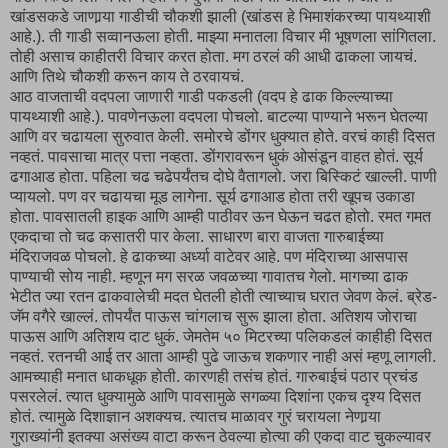
खांडसकडे जाणार्‍या गाडीची चौकशी झाली (खांडस हे भिमाशंकरच्या पायथ्याशी
आहे.). ती गाडी सव्वानऊला होती. माझ्या मनातला विचार मी भूषणला सांगितला.
तोही असाच काहीतरी विचार करत होता. मग ठरलं की आधी ढाकला जायचं.
आणि तिथे चौकशी करून काय ते ठरवायचं.
आठ वाजताची वदपला जाणारी गाडी पकडली (वदप हे ढाक किल्ल्याच्या
पायथ्याशी आहे.). पावणेनऊला वदपला पोचलो. बाटल्या पाण्याने भरून घेतल्या
आणि वर चढायला सुरुवात केली. समोरचे डोंगर धुक्यात होते. वरचं काही दिसत
नव्हतं. पावसाचा मात्र पत्ता नव्हता. डोंगरावरून धुकं ओसंडून वाहत होतं. सूर्य
ढगाआड होता. पहिला चढ चढेपर्यंतच दोघे वैतागलो. जरा बिस्किटं खाल्ली. पाणी
प्यायलो. पण वर चढायचा मूड लागेना. सूर्य ढगाआड होता तरी खूपच उकाडा
होता. पावसातली हाइक आणि आम्ही पाठीवर ऊन घेऊन चढत होतो. रमत गमत
एकदाचा तो चढ कसातरी पार केला. साधारण बारा वाजता गारुबाईच्या
मंदिराजवळ पोचलो. हे ढाकच्या अर्ध्या वाटेवर आहे. पण मंदिराच्या आसपास
पाण्याची सोय नाही. म्हणून मग सरळ जवळच्या गावातच गेलो. मागच्या ढाक
भेटीत ज्या रतन ढाकवालेची मदत घेतली होती त्याच्याच घरात जेवण केलं. ब्रेड-
जॅम वगैरे खाल्लं. तोपर्यंत पाऊस चांगलाच सुरू झाला होता. अतिशय जोराचा
पाऊस आणि अतिशय दाट धुकं. जेमतेम ५० मिटरच्या पलिकडलं काहीही दिसत
नव्हतं. रतनची आई तर आता आम्ही पुढे जाऊच शकणार नाही असं म्हणू लागली.
आमच्याही मनात धाकधूक होती. कारणही तसंच होतं. गारुबाईचं पठार प्रचंड
पसरलेलं. त्यात धुक्यामुळे आणि पावसामुळे सगळ्या दिशांना एकच दृश्य दिसत
होतं. त्यामुळे दिशाज्ञान अशक्यच. त्यातच माळावर गुरं चरायला नेणार्‍या
गुराख्यांनी इतक्या असंख्य वाटा करून ठेवल्या होत्या की एकदा वाट चुकल्यावर