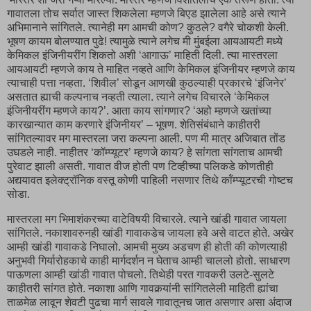
गावातला तोच सर्वात जास्त शिकलेला म्हणजे बिएड झालेला आहे असे त्याने
अभिमानाने सांगितले. त्यानेही मग आमची कोण? कुठले? वगैरे चोकशी केली.
भूषण कायम बोलण्यात पुढे! त्यामुळे त्याने लगेच मी मुंबईला आयआयटी मध्ये
केमिकल इंजिनीयरींग शिकतो अशी ‘आगाऊ’ माहिती दिली. त्या मास्तरला
आयआयटी म्हणजे काय ते माहित नव्हते आणि केमिकल इंजिनीयर म्हणजे काय
त्याचाही पत्ता नव्हता. ‘शिवील’ सोडून आणखी कुठल्याही प्रकारचे ‘इंजिनेर’
असतात ह्याची कल्पनाच नव्हती त्याला. त्याने लगेच विचारले ‘केमिकल
इंजिनीयरींग म्हणजे काय?’. आता काय सांगणार? ‘अहो म्हणजे खतांच्या
कारखान्यात काम करणारे इंजिनीयर’ – भूषण. शेतिसंबंधाने काहीतरी
सांगितल्यावर मग मास्तरला जरा कल्पना आली. पण मी मात्र अजिबात तोंड
उघडले नाही. नाहीतर ‘कॉम्प्यूटर’ म्हणजे काय? हे सांगता सांगताच आमची
पुरेवाट झाली असती. गावात वीज होती पण टिव्हीच्या पलिकडे कोणतीही
अद्ययावत इलेक्ट्रॉनिक वस्तू कोणी पाहिली नसणार तिथे कॉंम्प्यूटरची गोष्टच
सोडा.
मास्तरला मग भिमाशंकरच्या वाटेविषयी विचारले. त्याने खांडी गावात जायला
सांगितले. नकाशावरुनही खांडी गावाकडेच जायला हवे असे वाटत होते. अखेर
आम्ही खांडी गावाकडे निघालो. आमची मुख्य अडचण ही होती की कोणत्याही
अनुभवी गिर्यारोहकाचे काही मार्गदर्शन न घेताच आम्ही चाललो होतो. साधारण
पाऊणला आम्ही खांडी गावात पोचलो. तिथेही परत गावकरी उलटे-सुलटे
काहीतरी सांगत होते. नकाशा आणि गावकर्‍यांनी सांगितलेली माहिती ह्यांचा
ताळमेळ लावून शेवटी पुढचा मार्ग सावले गावातूनच जात असणार असा अंदाज