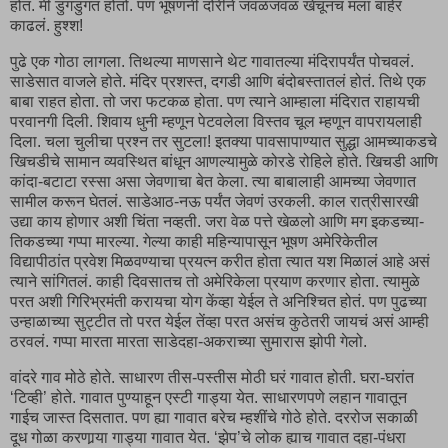
होतं. मी डुगडुगत होतो. पण भूषणनी दोरीने जवळजवळ खेचूनच मला बाहेर
काढलं. हुश्श!
पुढे एक गोठा लागला. तिथल्या माणसाने थेट गावातल्या मंदिरापर्यंत पोचवलं.
साडेसात वाजले होते. मंदिर प्रशस्त, दगडी आणि बंदोबस्तातलं होतं. तिथे एक
बाबा राहत होता. तो जरा फटकळ होता. पण त्याने आम्हाला मंदिरात राहायची
परवानगी दिली. शिवाय धुनी म्हणून पेटवलेला विस्तव चूल म्हणून वापरायलाही
दिला. चला चुलीचा प्रश्न तर सुटला! इतक्या पावसापाण्यात सुद्धा आमच्याकडचे
खिचडीचे सामान व्यवस्थित बांधून आणल्यामुळे कोरडे रोहिले होते. खिचडी आणि
कांदा-बटाटा रस्सा असा जेवणाचा बेत केला. त्या बाबालाही आमच्या जेवणात
सामील करून घेतलं. साडेआठ-नऊ पर्यंत जेवणं उरकली. काल रात्रीसारखी
उद्या काय होणार अशी चिंता नव्हती. जरा वेळ पत्ते खेळलो आणि मग इकडच्या-
तिकडच्या गप्पा मारल्या. गेल्या काही महिन्यापासून भूषण अमेरिकेतील
विद्यापीठांत प्रवेश मिळवण्याचा प्रयत्न करीत होता त्यात यश मिळालं आहे असं
त्याने सांगितलं. काही दिवसातच तो अमेरिकेला प्रयाण करणार होता. त्यामुळे
परत अशी गिरिभ्रमंती करायचा योग केंव्हा येईल ते अनिश्चित होतं. पण पुढच्या
उन्हाळाच्या सुट्टीत तो परत येईल तेंव्हा परत असंच कुठेतरी जायचं असं आम्ही
ठरवलं. गप्पा मारता मारता साडेदहा-अकराच्या सुमारास झोपी गेलो.
वांदरे गाव मोठे होते. साधारण तीस-पस्तीस मोठी घरं गावात होती. घरा-घरांत
‘टिव्ही’ होते. गावात पुण्याहून एस्टी गाड्या येत. साधारणपणे लहान गावातून
गाईच जास्त दिसतात. पण ह्या गावात बरेच म्हशींचे गोठे होते. दररोज सकाळी
दूध गोळा करणार्‍या गाड्या गावात येत. ‘झेप’चे लोक ह्याच गावात दहा-पंधरा