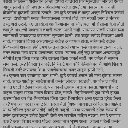
परीक्षा संपलेल्या असल्याने आम्ही दोघेही कोठेतरी गिरीभ्रमंतीला जायला अगदी
आतुर झालो होतो. पण इतर मित्रांच्या परीक्षा संपलेल्या नव्हत्या. मग आम्ही
दोघांनीच कुठेतरी जायचे ठरवले. पण कुठे जायचं ते मात्र अजून निश्चित केलेलं
नव्हतं. दोघांच्याही मनात भिमाशंकरला जायचं होतं. पण नक्की काय ते नंतरच
ठरवू असं ठरलं. १६ तारखेला आजी-आजोबांना सोडायला मी रोह्याला गेलो होतो
त्यामुळे hikeची यथासांग तयारी करता आली नाही. साधारण रात्री साडेनऊला
सामानाची जमवाजमव करायला सुरुवात केली. त्या घाईत स्टोव्ह मिळवता आली
नाही. पावसाचे दिवस असल्यामुळे स्टोव्ह आवश्यक होता. मनिषकडे स्टोव्ह
मिळण्याची शक्यता होती. पण एवढ्या रात्री त्याच्याकडे जायचा कंटाळा आला.
नंतर त्याचा मला बराच पश्चात्ताप झाला. त्यातच आई खूप कामात असल्यामुळे
नेहेमीचं पुर्‍या किंवा पराठे वगैरे द्यायला तिला जमलं नाही. मग जमेल ते सामान
जमा केलं. ३-४ दिवसाचे कपडे. बिस्किटे पाव वगैरे नेहेमीचे पदार्थे आणि शिवाय
खिचडी वगैरे करायचा शिधा. पावणेपाचाचा गजर लावून झोपी गेलो.
१७ जूनला चार वाजताच जाग आली. कुठे जायचं असलं की मला झोपच लागत
नाही. सगळं आटोपून साडेपाचाची कर्जत लोकल पकडली. पावणेसात पर्यंत
कर्जत एस्टी स्टॅंडवर पोचलो. पण काय! भूषणचा पत्ताच नव्हता. भूषणची वाट
पाहता पाहता माझ्या मनात विचार घोळू लागले. नेहेमीसारखी एक छोटी हाइक
करण्यापेक्षा जर पेठ-भिमाशंकर किंवा ढाक-भिमाशंकर असा एखादा ट्रेक केला
तर? पण अशाप्रकारचा ट्रेक करता येतो (अश्या पायवाटा अस्तित्वात आहेत)
या व्यतिरिक्त इतर कोणतीही माहिती नव्हती. अश्या प्रकारचे ट्रेक केल्याची
वर्णनं इतरांकडून बरीच ऐकली होती पण तपशील माहित नव्हता. मग हे जमणार
कसं? असा विचार मनात घोळत असतानाच भूषण आला. त्याला पहिली कर्जत
गाडी पकडायला जमलं नव्हतं पण दुसर्‍या गाडीने तो आला. आल्या आल्या