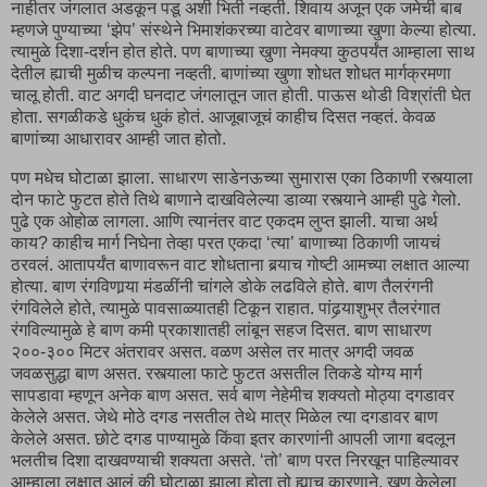
नाहीतर जंगलात अडकून पडू अशी भिती नव्हती. शिवाय अजून एक जमेची बाब
म्हणजे पुण्याच्या ‘झेप’ संस्थेने भिमाशंकरच्या वाटेवर बाणाच्या खुणा केल्या होत्या.
त्यामुळे दिशा-दर्शन होत होते. पण बाणाच्या खुणा नेमक्या कुठपर्यंत आम्हाला साथ
देतील ह्याची मुळीच कल्पना नव्हती. बाणांच्या खुणा शोधत शोधत मार्गक्रमणा
चालू होती. वाट अगदी घनदाट जंगलातून जात होती. पाऊस थोडी विश्रांती घेत
होता. सगळीकडे धुकंच धुकं होतं. आजूबाजूचं काहीच दिसत नव्हतं. केवळ
बाणांच्या आधारावर आम्ही जात होतो.
पण मधेच घोटाळा झाला. साधारण साडेनऊच्या सुमारास एका ठिकाणी रस्त्याला
दोन फाटे फुटत होते तिथे बाणाने दाखविलेल्या डाव्या रस्त्याने आम्ही पुढे गेलो.
पुढे एक ओहोळ लागला. आणि त्यानंतर वाट एकदम लुप्त झाली. याचा अर्थ
काय? काहीच मार्ग निघेना तेव्हा परत एकदा ‘त्या’ बाणाच्या ठिकाणी जायचं
ठरवलं. आतापर्यंत बाणावरून वाट शोधताना बर्‍याच गोष्टी आमच्या लक्षात आल्या
होत्या. बाण रंगविणार्‍या मंडळींनी चांगले डोके लढविले होते. बाण तैलरंगनी
रंगविलेले होते, त्यामुळे पावसाळ्यातही टिकून राहात. पांढर्‍याशुभ्र तैलरंगात
रंगविल्यामुळे हे बाण कमी प्रकाशातही लांबून सहज दिसत. बाण साधारण
२००-३०० मिटर अंतरावर असत. वळण असेल तर मात्र अगदी जवळ
जवळसुद्धा बाण असत. रस्त्याला फाटे फुटत असतील तिकडे योग्य मार्ग
सापडावा म्हणून अनेक बाण असत. सर्व बाण नेहेमीच शक्यतो मोठ्या दगडावर
केलेले असत. जेथे मोठे दगड नसतील तेथे मात्र मिळेल त्या दगडावर बाण
केलेले असत. छोटे दगड पाण्यामुळे किंवा इतर कारणांनी आपली जागा बदलून
भलतीच दिशा दाखवण्याची शक्यता असते. ‘तो’ बाण परत निरखून पाहिल्यावर
आम्हाला लक्षात आलं की घोटाळा झाला होता तो ह्याच कारणाने. खूण केलेला