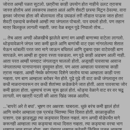
जोरात आम्ही पळत सुटलो. छत्रीचा काही उपयोग होत नाहीये उलट त्रासच
जास्त होतोय असं लवकरच लक्षात आलं आणि शेवटी छत्र्या मिटून ठेवल्या. वारा
इतका जोराचा होता की बोलायला तोंड उघडलं तरी तोंडात पाऊस जात होता!
शेवटी एकदाचे कसेबसे आम्ही त्या जंगलात पोचलो. पार दमलो होतो. पण तहान
मात्र बिलकुल लागली नव्हती. जरा वेळ बसून पुढे निघालो तोच...
... तेच आता अगदी ओळखीचे झालेले बाण! मग आम्ही बाणाच्या वाटेला लागलो.
थोड्यावेळाने जंगल जरा कमी झाले आणि बाणांची वाट एका नांगरलेल्या शेतात
येऊन थांबली! परत जरा मागे जाऊन बघितलं आणि दुसर्‍या एका वाटेवरही बाण
सापडले. मग आम्ही हा दुसरा रस्ता पकडला. मग पुढे काही अडचण आली नाही.
आता परत आम्ही घनदाट जंगलातून चाललो होतो. अजूनही पावसाचा आवाज
जंगलातल्या पानापानावर दुमदुमत होता. पण आता आम्हाला पावसाचा काही
त्रास नव्हता. आम्ही नेमके कोणत्या दिशेने जातोय याचा आम्हाला काही पत्ता
नव्हता. पण बाण आम्हाला बरोबर नेत होते. पुढे पुढे ती वाट कधी जंगलातून तर
कधी माळरानावरून तर कधी शेतांच्या कडेकडेने जात होती. आता पावसाचा जोर
कमी झाला होता. धुक्याचं राज्य सुरू झालं होतं. थोड्या वेळाने वाट वर वर चढू
लागली. मग खात्री पटली की आता खिंड जवळ आलीय.
...’बापरे! अरे ते बघ!’. भूषण तर अक्षरशः घाबरला. धुकं बरंच कमी झालं होतं
आणि समोर आम्हाला एक प्रचंड भिंतच्या भिंत दिसत होती. काळाकुळीत
पाशाण. एक झाडसुद्धा त्या कड्यावर दिसत नव्हतं. मान अगदी मोडेपर्यंत मागे
करूनही आम्हाला त्या कड्याचा माथा दिसत नव्हता. त्या कड्याचा वरचा भाग
धुक्यात लुप्त झाला होता. खूप उंचावर धुक्यात कुठेतरी किंचित उजळ आकाश