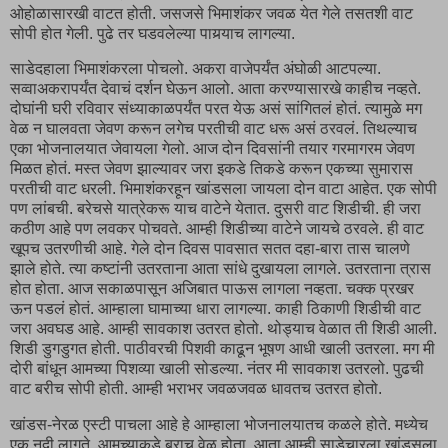
ओहोळासारखी वाटत होती. जसजसे भिमाशंकर जवळ येत गेले तसतशी वाट
सोपी होत गेली. पुढे तर घडवलेल्या पायर्‍याच लागल्या.
साडेदहाला भिमाशंकरला पोचलो. अकरा वाजेपर्यंत अंघोळी आटपल्या.
सव्वाअकरापर्यंत देवाचं दर्शन घेऊन आलो. आता करण्यासारखे काहीच नव्हते.
दोघांनी घरी रविवार संध्याकाळपर्यंत परत येऊ असं सांगितलं होतं. त्यामुळे मग
वेळ न घालवता जेवण करून लगेच परतीची वाट धरू असं ठरवलं. तिथल्याच
एका भोजनालयात जेवायला गेलो. आज दोन दिवसांनी तयार गरमागरम जेवण
मिळत होतं. मस्त जेवण झाल्यावर जरा इकडे तिकडे करून एकच्या सुमारास
परतीची वाट धरली. भिमाशंकरहून खांडसला जायला दोन वाटा आहेत. एक सोपी
पण लांबची. बरेचसे यात्रेकरू याच वाटेने येतात. दुसरी वाट शिडीची. ही जरा
कठीण आहे पण लवकर पोचवते. आम्ही शिडीच्या वाटेने जायचे ठरवले. ही वाट
खूपच उतरणीची आहे. गेले दोन दिवस पावसात सतत दहा-बारा तास चालणे
झाले होते. त्या कष्टांनी उतरताना आता सांधे दुखायला लागले. उतरताना त्रास
होत होता. आज सकाळपासून अजिबात पाऊस लागला नव्हता. चक्क प्रखर
ऊन पडलं होतं. आम्हाला घामाच्या धारा लागल्या. काही ठिकाणी शिडीची वाट
जरा अवघड आहे. आम्ही सावकाश उतरत होतो. थोड्याच वेळात ती शिडी आली.
शिडी डुगडुगत होती. पाठीवरची पिशवी काढून भूषण आधी खाली उतरला. मग मी
दोरी बांधून आमच्या पिशव्या खाली सोडल्या. नंतर मी सावकाश उतरलो. पुढची
वाट बरीच सोपी होती. आम्ही भराभर जवळजवळ धावतच उतरत होतो.
खांडस-नेरळ एस्टी पाचला आहे हे आम्हाला भोजनालयातच कळले होते. मध्येच
एक नदी लागते. आमच्याकडे बराच वेळ होता. आता आम्ही साडेचारला खांडसला