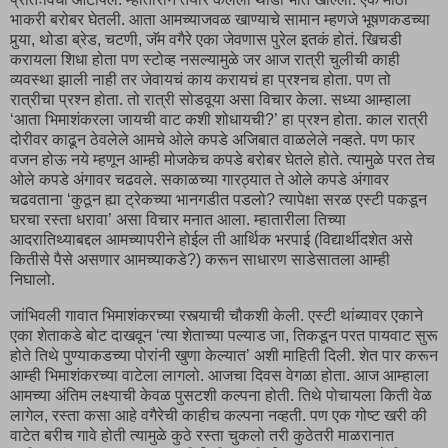
भाकरी बरोबर घेतली. आता आमच्याजवळ खाण्याचे सामान म्हणजे भूषणकडच्या
पुर्‍या, थोडा ब्रेड, चटणी, जॅम वगैरे एका जेवणास पुरेल इतकं होतं. खिचडी
करायला शिधा होता पण स्टोव्ह नसल्यामुळे जर आज रात्री चुलीची काही
व्यवस्था झाली नाही तर जेवायचं काय करायचं हा प्रश्नच होता. पण तो
रात्रीचा प्रश्न होता. तो रात्री सोडवूया असा विचार केला. सध्या आम्हाला
‘आता भिमाशंकरला जायची वाट कशी शोधायची?’ हा प्रश्न होता. काल रात्री
दोरीवर काढून ठेवलेले आमचे ओले कपडे अजिबात वाळलेले नव्हते. पण फार
वजन होऊ नये म्हणून आम्ही मोजकेच कपडे बरोबर घेतले होते. त्यामुळे परत तेच
ओले कपडे अंगावर चढवले. सकाळच्या गारठ्यात ते ओले कपडे अंगावर
चढवताना ‘कुठून ह्या ट्रेकच्या भानगडीत पडलो? त्यापेक्षा सरळ एस्टी पकडून
घरचा रस्ता धरावा’ असा विचार मनात आला. म्हातारीला तिच्या
आदरातिथ्याबद्दल आमच्यापरीने होईल ती आर्थिक भरपाई (विद्यार्थीदशेत असे
कितीसे पैसे असणार आमच्याकडे?) करून साधारण साडेसातला आम्ही
निघालो.
जांभिवली गावात भिमाशंकरच्या रस्त्याची चौकशी केली. एस्टी थांब्यावर एकाने
एका शेताकडे बोट दाखवून ‘त्या शेताच्या पल्याड जा, तिकडून परत पायवाट सुरू
होते तिथे पुण्याकडच्या पोरांनी खुणा केल्यात’ अशी माहिती दिली. शेत पार करून
आम्ही भिमाशंकरच्या वाटेला लागलो. आजचा दिवस वेगळा होता. आज आम्हाला
आमच्या अंतिम लक्ष्याची केवळ पुसटशी कल्पना होती. तिथे पोचायला किती वेळ
लागेल, रस्ता कसा आहे वगैरेची काहीच कल्पना नव्हती. पण एक गोष्ट खरी की
वाटेत बरीच गावे होती त्यामुळे कुठे रस्ता चुकलो तरी कुठेतरी माळरानात