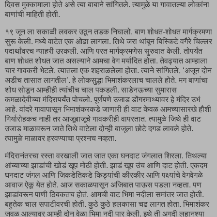
दिवस मुक्कामाला होते असे त्या बाबाने सांगितले. त्यामुळे या गावातल्या लोकांना
बाणांची माहिती होती.
१९ जून ला सकाळी लवकर उठून तडक निघालो. बाण शोधत-शोधत मार्गक्रमणा
सुरू केली. मध्ये वाटेत एक ओढा लागला. तिथे जरा थांबून बिस्किटे वगैरे चिल्लर
पदार्थांवरच न्याहरी उरकली. आणि परत मार्गक्रमणेस सुरुवात केली. तोपर्यंत
बाण शोधत शोधत जात असल्याने आमचा वेग मर्यादित होता. तेवढ्यात आम्हाला
चार गावकरी भेटले. त्यातला एक शहराळलेला होता. त्याने सांगितले, ‘अजून दोन
अडीच तासात लागतील’. हे लोकसुद्धा भिमाशंकरलाच चालले होते. मग बाणांचा
शोध सोडून आम्हीही त्यांचीच चाल पकडली. साडेनऊच्या सुमारास
कमळादेवीच्या मंदिरापर्यंत पोचलो. पूर्णपणे उजाड डोंगरमाथ्यावर हे मंदिर उभं
आहे. वांदरे गावापासून भिमाशंकरकडे जाणारी ही वाट केवळ आमच्यासारखे हौशी
गिर्यारोहकच नाही तर आजूबाजूचे गावकरीही वापरतात. त्यामुळे जिथे ही वाट
उजाड माळावरून जाते तिथे वाटेला दोन्ही बाजूला छोटे दगड लावले होते.
त्यामुळे माळावर हरवण्याचा प्रश्नच नव्हता.
मंदिरानंतरचा रस्ता वरखाली जात जात एका घनदाट जंगलात शिरला. तिथल्या
आंब्याच्या झाडांची खोडं खूप मोठी होती. झाडं खूप उंच आणि दाट होती. एकदम
घनदाट जंगल आणि जिकडेतिकडे किड्यांची कीरकीर आणि पक्ष्यांचे वेगवेगळे
आवाज ऐकू येत होते. आज सकाळपासून अजिबात पाऊस पडला नव्हता. पण
झाडांवरून पाणी ठिबकतच होतं. आमची वाट भिमा नदीला समांतर जात होती.
बहुतेक चाल सपाटीवरची होती. कुठे कुठे हलकासा चढ लागत होता. भिमाशंकर
जवळ आल्यावर आम्ही दोन वेळा भिमा नदी पार केली. इथे ती अगदी लहानश्या