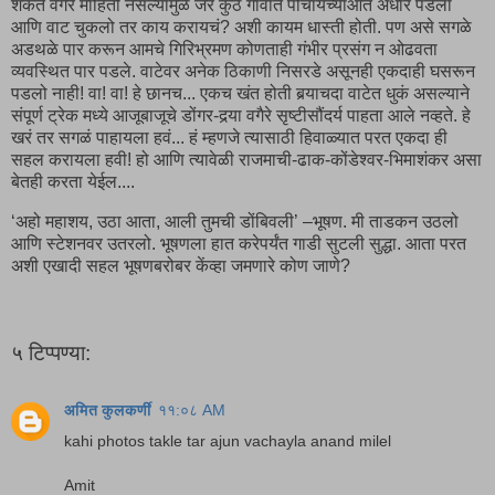
शकते वगैरे माहिती नसल्यामुळे जर कुठे गावात पोचायच्याआत अंधार पडला
आणि वाट चुकलो तर काय करायचं? अशी कायम धास्ती होती. पण असे सगळे
अडथळे पार करून आमचे गिरिभ्रमण कोणताही गंभीर प्रसंग न ओढवता
व्यवस्थित पार पडले. वाटेवर अनेक ठिकाणी निसरडे असूनही एकदाही घसरून
पडलो नाही! वा! वा! हे छानच... एकच खंत होती बर्‍याचदा वाटेत धुकं असल्याने
संपूर्ण ट्रेक मध्ये आजूबाजूचे डोंगर-दर्‍या वगैरे सृष्टीसौंदर्य पाहता आले नव्हते. हे
खरं तर सगळं पाहायला हवं... हं म्हणजे त्यासाठी हिवाळ्यात परत एकदा ही
सहल करायला हवी! हो आणि त्यावेळी राजमाची-ढाक-कोंडेश्वर-भिमाशंकर असा
बेतही करता येईल....
‘अहो महाशय, उठा आता, आली तुमची डोंबिवली’ –भूषण. मी ताडकन उठलो
आणि स्टेशनवर उतरलो. भूषणला हात करेपर्यंत गाडी सुटली सुद्धा. आता परत
अशी एखादी सहल भूषणबरोबर केंव्हा जमणारे कोण जाणे?
५ टिप्पण्या:
अमित कुलकर्णी
११:०८ AM
kahi photos takle tar ajun vachayla anand milel
Amit