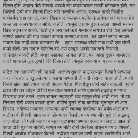
दिसत होतं. लहान-मोठे शेकडो धबधबे त्या कड्यावरून खाली कोसळत होते. त्या
भिंतीची उंची दोन-तिनशे मिटर तरी नक्कीच असेल. प्रत्यक्ष वांदरे खिंडीत
पोचेपर्यंत सहा वाजले. वांदरे खिंड पार केल्यावर पलीकडे लगेच वांदरे गाव आहे हे
आम्हाला नकाश्यावरून माहितच होते. त्यामुळे एकदम हुरूप आला. आम्ही भराभर
खिंड चढून वर आलो. खिंडीतून जरा पलीकडे गेल्यावर लगेचच शेतं दिसू लागली.
म्हणजे आलंच की गाव जवळ! आमचा उत्साह वाढला. ‘बरं झालं! उगाच सावले
गावात वेळ नाही वाया घालवला ते!’ –भूषण. प्रत्यक्ष वांदरे गावाआधी एक छोटी
वाडी होती. पण गावात गेलेलंच बरं असं ठरवून आम्ही गावाकडे निघालो.
साडेसहा वाजले होते. अंधार पडायला लागला होता. पण आता दूरवर आम्हाला
वांदरे गावातले लुकलुणारे दिवे दिसत होते त्यामुळे हरवण्याचा प्रश्न नव्हता.
वाटेत एक लहानशी नदी लागली. आत्ताच तुफान पाऊस पडून गेल्याने पाण्याला
जरा जोर होता. गढूळलेल्या तांबड्या पाण्याची ती नदी रोरावत वाहत होती. पाणी
किती खोल आहे त्याचा काही अंदाज येईना. पिशवीतून दोरी बाहेर काढली. एकाने
ह्याच तीरावर थांबून दोरीचं एक टोक धरायचं आणि दुसर्‍याने हळूहळू पाण्यात
शिरायचं असं ठरलं. भूषण चांगला सहाफूटी उंच म्हणून तोच आधी गेला. मी ह्या
तिरावर दोरी धरून बसलो होतो. दोरीचं दुसरं टोक कमरेला गुंडाळून तो आत
शिरला. नदीच्या मध्यावर आल्यावर पाणी त्याच्या कंबरेच्या वर पर्यंत आलं होतं.
पाठीवरची पिशवी आता त्याने डोक्यावर घेतली. पाण्याच्या जोरामुळे तो हळूहळू
जात होता. तो पलीकडच्या बाजूला गुढघाभर पाण्यात असताना लक्षात आलं की
आता दोरी पुरणार नाहीये. म्हणून मग मीही दोरी कंबरेला बांधून पाण्यात शिरलो.
पिशवी आधीच डोक्यावर घेतली. नदीच्या मध्यावर पाणी माझ्या छातीपर्यंत आलं