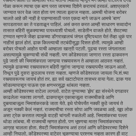
रस्त्याने आलो तो आम्हाला परत येताना मिळावा म्हणून मग आम्ही वाटेवरचे दगड
गोळा करून त्याचा एक बाण परत जायच्या दिशेने करायचं ठरवलं. अशाप्रकारे
जाण्यात फार वेळ जात होता पण त्याला इलाज नव्हता. आमची योजना बरोबर
चालते आहे की नाही हे पाहण्यासाठी परत एकदा मागे जाऊन आमचे 'बाण'
सापडतायत का ते पडताळून पाहिलं. असं करत करत आम्ही साधारण सव्वादोन
तासात बहिरी सुळक्याच्या पायथ्याशी पोचलो. साडेतीन वाजले होते. शेवटच्या
टप्प्यात म्हणजे जेंव्हा ढाकच्या डोंगराखालचं जंगल दृष्टिपथात येतं तेंव्हा धुकं पार
नाहीसं झालं होतं. ढाक किल्ल्याची तटबंदीसुद्धा दिसत होती. त्यामुळे आम्ही
बरोबर पोचलो आहोत याची आम्हाला खात्री पटली. पुढचा रस्ता जंगलातला
असल्यामुळे चुकण्याची संधी नव्हती. पण कोंडेश्वरला जाणारा रस्ता ढाकवरुन
पुढे जातो की भिमाशंकरला जाणार्‍या रस्त्यावरून ते आम्हाला आठवत नव्हतं.
त्यामुळे ढाकच्या रस्त्यावरून बहिरी गुहांना जाणार्‍या रस्त्यापर्यंत जाऊन आलो.
तिथून पुढे दुसरा कुठलाच रस्ता नव्हता. म्हणजे कोंडेश्वरला जायला भि.शं.च्या
रस्त्यावरूनच जायचं होतं तर. ह्या सर्व खटाटोपात तासभर वाया गेला. ढाक गाव
सोडल्यापासून पाऊस एक क्षणभरसुद्धा थांबला नव्हता.
आम्ही कोंडेश्वरच्या वाटेला लागलो. वाटेत पुण्याच्या 'झेप' ह्या संस्थेने दगडावर
काढलेला नकाशा लागतो. ढाकपासून एकाबाजूला राजमचीकडे आणि
दुसर्‍याबाजूला भिमाशंकरकडे जाता येते. इथे पोचेपर्यंत नक्की कुठे जायचं ते
अजून नक्की केलं नव्हतं. राजमाचीचा रस्ता सोपा आणि जवळचा आहे. खूप लोक
असा ट्रेक करतात त्यामुळे वाटही चांगली रुळलेली आहे. भिमाशंकरचा पल्ला
थोडा लांबचा. मी राजमाची म्हणत होतो. पण भूषणचा मात्र भिमाशंकरचाच
आग्रह चालला होता. शेवटी भिमाशंकरच असं ठरलं आणि कोंडेश्वरच्या दिशेने
आम्ही निघालो. कोंडेश्वरच्या वाटेवर चुकण्याचा प्रश्नच नव्हता कारण ही वाट