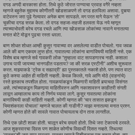
दगड अगदी बारकासा होता. तिथे कुठे जोरात पाण्याचा प्रवाह वगैरे नव्हता
म्हणजे बहुतेक मुद्दामच कोणीतरी खोडसाळपणे तो दगड हलविला असावा. दुसर्‍या
वाटेवरुन जरा पुढे गेल्यावर अनेक बाण सापडले. मग परत मागे येऊन ‘तो’
चुकीचा दगड सरळ केला. तो दगड सहजा-सहजी हलवता येऊ नये म्हणून
त्याच्याभोवती बरेच दगड रचले आणि त्या खोडसाळ लोकांच्या नावाने मनातल्या
मनात बोटे मोडून पुढचा रस्ता धरला.
बाण शोधत शोधत आम्ही कुसुर गावाच्या वर असलेल्या वाडीत पोचलो. गाव जवळ
आले की बाण एकदम लुप्त होत. गावातल्या लोकांना बाणांविषयी माहिती नसे. एक
विशेष बाब म्हणजे सर्व गावकरी लोक “तुम्हाला वाट सापडणारच नाही. कशाला
उगाच पायी जायच्या भानगडीत पडताय? जा की सरळ एस्टीनी” अशीच सुरूवात
करत. माझ्याकडे ‘ट्रेक द सह्याद्री’ ह्या पुस्तकातले नकाशे होते. पण त्यात वाटा
कुठे कश्या आहेत ही माहिती नव्हती. केवळ किल्ले, गावे आणि मोठे (वाहनांचे)
रस्ते इतकाच तपशील होता. गावकर्‍यांकडून मिळणारी माहिती बर्‍याचदा विसंगत
असे. त्यांच्याकडून मिळणार्‍या माहितीवरुन आणि नकाशावरुन काहीतरी संगती
लावून आम्हालाच काय तो निर्णय घ्यावा लागे. कुसुर गावतल्या लोकांना
बाणांविषयी काही माहिती नव्हती. कोणी म्हणत की ‘चार तासात इकडून
भिमाशंकरला पोचाल!’ म्हणजे चालत की गाडीनी? माझा मनातल्या मनात प्रश्न.
कोणी म्हणत होते की सावले गावात पोचायलाच दोन तास लागतील.
तिथे एक छोटी शाळा होती. चालून बरेच दमलो होतो. तिथे जरा टेकायचे ठरवले.
आज शुक्रवारचा दिवस पण शाळेत कोणीच विद्यार्थी दिसत नव्हते. तिथल्या
‘मास्तर’शी जरा गप्पा मारल्या. मास्तर म्हणजे विशीतलाच एक तरूण होता. त्या