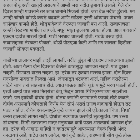
सहज पोचू अशी खात्री असल्याने आम्ही जरा नदीत डुंबायचे ठरवले. गेले दोन
दिवस आम्ही पावसाने तर आज घामाने भिजलो होतो. जरा वेळ नदीत डुंबलो. मग
आम्ही चांगले कोरडे कपडे चढवले आणि खांडस एस्टी थांब्यावर पोचलो. फक्त
साडेचार वाजले होते. थोड्यावेळाने नेरळला जाणारी बस आली. सव्वापाचला
आम्ही नेरळच्या मार्गाला लागलो. मधून मधून डुलक्या लागत होत्या. आज पावसाने
एकदम दडीच मारली होती. गाडी भरधाव चालली होती. गचके बसत होते.
सव्वासहाला नेरळला पोचलो. थोडी पोटपूजा केली आणि मग सातला व्हिटीला
जाणारी लोकल पकडली.
गाडीच्या तालावर माझी तंद्री लागली. नदीत डुंबून मी एकदम ताजातवाना झालो
होतो. आता गेल्या दोन दिवसात केलेले कष्टसुद्धा जाणवत नव्हते. पाठ दुखत
नव्हती. शिणवटा वाटत नव्हता. हा ‘ट्रेक’तर एकदम मस्तच झाला. दोन दिवस
मनसोक्त पावसात भिजता आलं. जंगलातून भटकता आलं. माहित नसलेल्या
वाटेने जाणं तसं साहसाचं होतं. त्यात पाऊस आणि धुकं यामुळे भरच पडली होती.
एरवी आम्ही पाच सात मित्रांचा कंपू मिळून अश्या गिरीभ्रमणाच्या सहलीला
जातो. पण ह्यावेळी दोघंच होतो. दोनच जणांनी जाण्यातले फायदे-तोटे कळले.
दोघंच असल्याने कोणताही निर्णय घेणं सोपं असतं उगाच वादावादी होऊन तट
पडत नाहीत. दोघेच असल्यामुळे कुठे जायचं झालं की एकेकाला 'निघा, निघा'
करत हालवावे लागत नाही. दोघांचा स्वयंपाक करणेही सुटसुटीत. पण रस्ता
शोधताना, शिडी उतरताना मात्र मनुष्यबळ कमी पडत असल्याचं जाणवत होतं.
ह्या ‘ट्रेक’ची आगाऊ माहिती न काढल्यामुळे आपल्याला नेमकं किती अंतर
काटायचं आहे, वाटेत काय लागेल, गावं कुठे आहेत, राहण्याची सोय कुठे होऊ