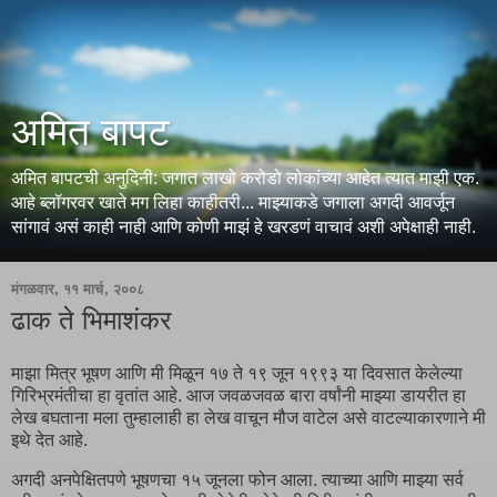
अमित बापट
अमित बापटची अनुदिनी: जगात लाखो करोडो लोकांच्या आहेत त्यात माझी एक.
आहे ब्लॉगरवर खाते मग लिहा काहीतरी... माझ्याकडे जगाला अगदी आवर्जून
सांगावं असं काही नाही आणि कोणी माझं हे खरडणं वाचावं अशी अपेक्षाही नाही.
मंगळवार, ११ मार्च, २००८
ढाक ते भिमाशंकर
माझा मित्र भूषण आणि मी मिळून १७ ते १९ जून १९९३ या दिवसात केलेल्या
गिरिभ्रमंतीचा हा वृतांत आहे. आज जवळजवळ बारा वर्षांनी माझ्या डायरीत हा
लेख बघताना मला तुम्हालाही हा लेख वाचून मौज वाटेल असे वाटल्याकारणाने मी
इथे देत आहे.
अगदी अनपेक्षितपणे भूषणचा १५ जूनला फोन आला. त्याच्या आणि माझ्या सर्व