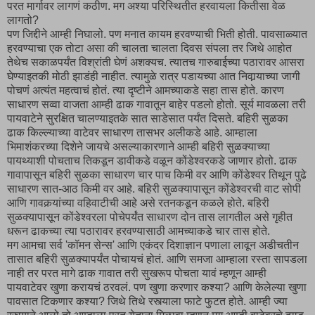
परत मार्गावर लागणं कठीण. मग अश्या परिस्थितीत हरवायला कितीसा वेळ
लागतो?
पण जिद्दीने आम्ही निघालो. पण मनात कायम हरवण्याची भिती होती. पावसाळ्यात
हरवण्याचा एक तोटा असा की चालता चालता दिवस संपला तर जिथे आहोत
तेथेच सकाळपर्यंत विश्रांती घेणं अशक्यच. त्यातच गारुबाईच्या पठारावर आसरा
घेण्याइतकी मोठी झाडंही नाहीत. त्यामुळे रात्र पडायच्या आत निवार्‍याच्या जागी
पोचणं अत्यंत महत्वाचं होतं. त्या दृष्टीने आमच्याकडे सहा तास होते. कारण
साधारण सव्वा वाजता आम्ही ढाक गावातून बाहेर पडलो होतो. सूर्य मावळला तरी
पायवाटेने सुरक्षित चालण्याइतके सात साडेसात पर्यंत दिसते. बहिरी सुळका
ढाक किल्ल्याच्या वाटेवर साधारण तासभर अलीकडे आहे. आम्हाला
भिमाशंकरच्या दिशेने जायचे असल्याकारणाने आम्ही बहिरी सुळक्याच्या
पायथ्याशी पोचताच तिकडून डावीकडे वळून कोंडेश्वरकडे जाणार होतो. ढाक
गावापासून बहिरी सुळका साधारण चार पाच किमी वर आणि कोंडेश्वर तिथून पुढे
साधारण सात-आठ किमी वर आहे. बहिरी सुळक्यापासून कोंडेश्वरची वाट सोपी
आणि गावकर्‍यांच्या वहिवाटीची आहे असे रतनकडून कळले होते. बहिरी
सुळक्यापासून कोंडेश्वरला पोचेपर्यंत साधारण दोन तास लागतील असे गृहीत
धरून ढाकच्या त्या पठारावर हरवण्यासाठी आमच्याकडे चार तास होते.
मग आमचा सर्व 'कॉमन सेन्स' आणि एकंदर दिशाज्ञान पणाला लावून अडीचतीन
तासात बहिरी सुळक्यापर्यंत पोचायचं होतं. आणि समजा आम्हाला रस्ता सापडला
नाही तर परत मागे ढाक गावात तरी सुखरूप पोचता यावं म्हणून आम्ही
पायवाटेवर खुणा करायचं ठरवलं. पण खुणा करणार कश्या? आणि केलेल्या खुणा
पावसात टिकणार कश्या? जिथे तिथे रस्त्याला फाटे फुटत होते. आम्ही ज्या