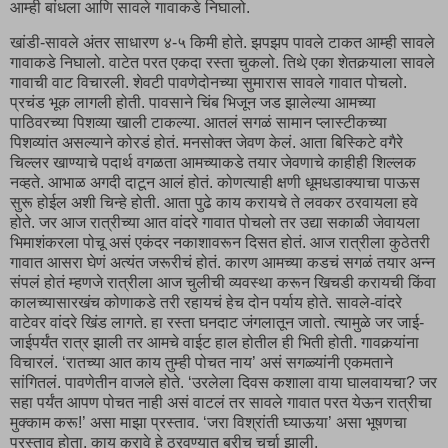
आम्ही बांधला आणि सावले गावाकडे निघालो.
खांडी-सावले अंतर साधारण ४-५ किमी होते. झपझप पावले टाकत आम्ही सावले
गावाकडे निघालो. वाटेत परत एकदा रस्ता चुकलो. तिथे एका शेतकर्‍याला सावले
गावाची वाट विचारली. शेवटी पावणेदोनच्या सुमारास सावले गावात पोचलो.
प्रचंड भूक लागली होती. पावसाने चिंब भिजून जड झालेल्या आमच्या
पाठिवरच्या पिशव्या खाली टाकल्या. आतलं सगळं सामान प्लास्टीकच्या
पिशव्यांत असल्याने कोरडं होतं. मनसोक्त जेवण केलं. आता बिस्किटे वगैरे
चिल्लर खाण्याचे पदार्थ वगळता आमच्याकडे तयार जेवणाचे काहीही शिल्लक
नव्हते. आभाळ अगदी दाटून आलं होतं. कोणत्याही क्षणी धूमधडाक्याचा पाऊस
सुरू होईल अशी चिन्हे होती. आता पुढे काय करायचे ते लवकर ठरवायला हवे
होते. जर आज रात्रीच्या आत वांदरे गावात पोचलो तर उद्या सकाळी जेवायला
भिमाशंकरला पोचू असं एकंदर नकाशावरून दिसत होतं. आज रात्रीला कुठेतरी
गावात आसरा घेणं अत्यंत जरूरीचं होतं. कारण आमच्या कडचं सगळं तयार अन्न
संपलं होतं म्हणजे रात्रीला आज चुलीची व्यवस्था करून खिचडी करायची किंवा
कालच्यासारखंच कोणाकडे तरी रहायचं हेच दोन पर्याय होते. सावले-वांदरे
वाटेवर वांदरे खिंड लागते. हा रस्ता घनदाट जंगलातून जातो. त्यामुळे जर जाई-
जाईपर्यंत रात्र झाली तर आमचे वाईट हाल होतील ही भिती होती. गावकर्‍यांना
विचारलं. ‘रातच्या आत काय तुम्ही पोचत नाय’ असं सगळ्यांनी एकमताने
सांगितलं. पावणेतीन वाजले होते. ‘उरलेला दिवस कशाला वाया घालवायचा? जर
सहा पर्यंत आपण पोचत नाही असं वाटलं तर सावले गावात परत येऊन रात्रीचा
मुक्काम करू!’ असा माझा प्रस्ताव. ‘जरा विश्रांती घ्याऊया’ असा भूषणचा
प्रस्ताव होता. काय करावे हे ठरवण्यात बरीच चर्चा झाली.