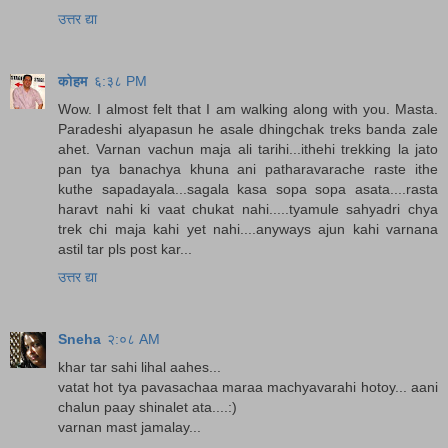
उत्तर द्या
कोहम
६:३८ PM
Wow. I almost felt that I am walking along with you. Masta.
Paradeshi alyapasun he asale dhingchak treks banda zale
ahet. Varnan vachun maja ali tarihi...ithehi trekking la jato
pan tya banachya khuna ani patharavarache raste ithe
kuthe sapadayala...sagala kasa sopa sopa asata....rasta
haravt nahi ki vaat chukat nahi.....tyamule sahyadri chya
trek chi maja kahi yet nahi....anyways ajun kahi varnana
astil tar pls post kar...
उत्तर द्या
Sneha
२:०८ AM
khar tar sahi lihal aahes...
vatat hot tya pavasachaa maraa machyavarahi hotoy... aani
chalun paay shinalet ata....:)
varnan mast jamalay...