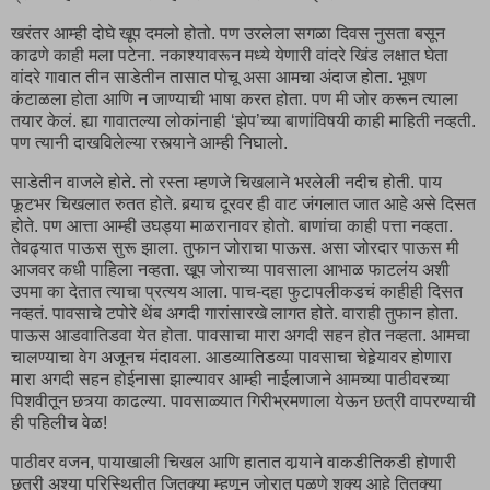
खरंतर आम्ही दोघे खूप दमलो होतो. पण उरलेला सगळा दिवस नुसता बसून
काढणे काही मला पटेना. नकाश्यावरून मध्ये येणारी वांदरे खिंड लक्षात घेता
वांदरे गावात तीन साडेतीन तासात पोचू असा आमचा अंदाज होता. भूषण
कंटाळला होता आणि न जाण्याची भाषा करत होता. पण मी जोर करून त्याला
तयार केलं. ह्या गावातल्या लोकांनाही ‘झेप’च्या बाणांविषयी काही माहिती नव्हती.
पण त्यानी दाखविलेल्या रस्त्याने आम्ही निघालो.
साडेतीन वाजले होते. तो रस्ता म्हणजे चिखलाने भरलेली नदीच होती. पाय
फूटभर चिखलात रुतत होते. बर्‍याच दूरवर ही वाट जंगलात जात आहे असे दिसत
होते. पण आत्ता आम्ही उघड्या माळरानावर होतो. बाणांचा काही पत्ता नव्हता.
तेवढ्यात पाऊस सुरू झाला. तुफान जोराचा पाऊस. असा जोरदार पाऊस मी
आजवर कधी पाहिला नव्हता. खूप जोराच्या पावसाला आभाळ फाटलंय अशी
उपमा का देतात त्याचा प्रत्यय आला. पाच-दहा फुटापलीकडचं काहीही दिसत
नव्हतं. पावसाचे टपोरे थेंब अगदी गारांसारखे लागत होते. वाराही तुफान होता.
पाऊस आडवातिडवा येत होता. पावसाचा मारा अगदी सहन होत नव्हता. आमचा
चालण्याचा वेग अजूनच मंदावला. आडव्यातिडव्या पावसाचा चेहेर्‍यावर होणारा
मारा अगदी सहन होईनासा झाल्यावर आम्ही नाईलाजाने आमच्या पाठीवरच्या
पिशवीतून छत्र्या काढल्या. पावसाळ्यात गिरीभ्रमणाला येऊन छत्री वापरण्याची
ही पहिलीच वेळ!
पाठीवर वजन, पायाखाली चिखल आणि हातात वार्‍याने वाकडीतिकडी होणारी
छत्री अश्या परिस्थितीत जितक्या म्हणून जोरात पळणे शक्य आहे तितक्या