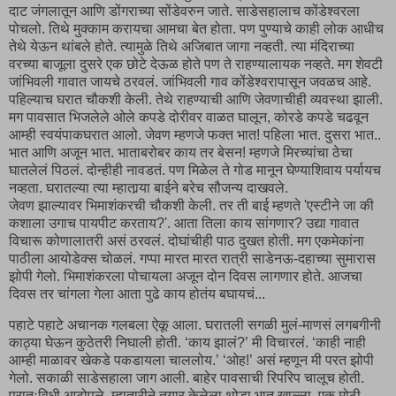
दाट जंगलातून आणि डोंगराच्या सोंडेवरुन जाते. साडेसहालाच कोंडेश्वरला
पोचलो. तिथे मुक्काम करायचा आमचा बेत होता. पण पुण्याचे काही लोक आधीच
तेथे येऊन थांबले होते. त्यामुळे तिथे अजिबात जागा नव्हती. त्या मंदिराच्या
वरच्या बाजूला दुसरे एक छोटे देऊळ होते पण ते राहण्यालायक नव्हते. मग शेवटी
जांभिवली गावात जायचे ठरवलं. जांभिवली गाव कोंडेश्वरापासून जवळच आहे.
पहिल्याच घरात चौकशी केली. तेथे राहण्याची आणि जेवणाचीही व्यवस्था झाली.
मग पावसात भिजलेले ओले कपडे दोरीवर वाळत घालून, कोरडे कपडे चढवून
आम्ही स्वयंपाकघरात आलो. जेवण म्हणजे फक्त भात! पहिला भात. दुसरा भात..
भात आणि अजून भात. भाताबरोबर काय तर बेसन! म्हणजे मिरच्यांचा ठेचा
घातलेलं पिठलं. दोन्हीही नावडतं. पण मिळेल ते गोड मानून घेण्याशिवाय पर्यायच
नव्हता. घरातल्या त्या म्हातार्‍या बाईने बरेच सौजन्य दाखवले.
जेवण झाल्यावर भिमाशंकरची चौकशी केली. तर ती बाई म्हणते 'एस्टीने जा की
कशाला उगाच पायपीट करताय?'. आता तिला काय सांगणार? उद्या गावात
विचारू कोणालातरी असं ठरवलं. दोघांचीही पाठ दुखत होती. मग एकमेकांना
पाठीला आयोडेक्स चोळलं. गप्पा मारत मारत रात्री साडेनऊ-दहाच्या सुमारास
झोपी गेलो. भिमाशंकरला पोचायला अजून दोन दिवस लागणार होते. आजचा
दिवस तर चांगला गेला आता पुढे काय होतंय बघायचं...
पहाटे पहाटे अचानक गलबला ऐकू आला. घरातली सगळी मुलं-माणसं लगबगीनी
काठ्या घेऊन कुठेतरी निघाली होती. ‘काय झालं?’ मी विचारलं. ‘काही नाही
आम्ही माळावर खेकडे पकडायला चाललोय.’ ‘ओह!’ असं म्हणून मी परत झोपी
गेलो. सकाळी साडेसहाला जाग आली. बाहेर पावसाची रिपरिप चालूच होती.
प्रातःविधी आटोपले. म्हातारीने तयार केलेला थोडा भात खाल्ला. एक मोठी